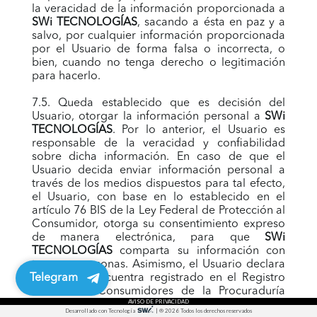
la veracidad de la información proporcionada a
SWi TECNOLOGÍAS
, sacando a ésta en paz y a
salvo, por cualquier información proporcionada
por el Usuario de forma falsa o incorrecta, o
bien, cuando no tenga derecho o legitimación
para hacerlo.
7.5. Queda establecido que es decisión del
Usuario, otorgar la información personal a
SWi
TECNOLOGÍAS
. Por lo anterior, el Usuario es
responsable de la veracidad y confiabilidad
sobre dicha información. En caso de que el
Usuario decida enviar información personal a
través de los medios dispuestos para tal efecto,
el Usuario, con base en lo establecido en el
artículo 76 BIS de la Ley Federal de Protección al
Consumidor, otorga su consentimiento expreso
de manera electrónica, para que
SWi
TECNOLOGÍAS
comparta su información con
terceras personas. Asimismo, el Usuario declara
Telegram
que no se encuentra registrado en el Registro
Público de Consumidores de la Procuraduría
AVISO DE PRIVACIDAD
Federal del Consumidor, y en caso de
Desarrollado con Tecnología
|
® 2026 Todos los derechos reservados